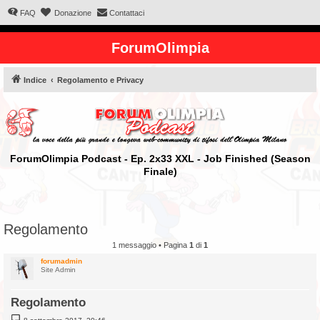
FAQ
Donazione
Contattaci
ForumOlimpia
Indice
Regolamento e Privacy
ForumOlimpia Podcast - Ep. 2x33 XXL - Job Finished (Season
Finale)
Regolamento
1 messaggio • Pagina
1
di
1
forumadmin
Site Admin
Regolamento
M