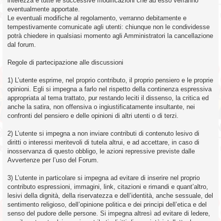
interezza e tutte le successive modificazioni che ad esso verranno
eventualmente apportate.
Le eventuali modifiche al regolamento, verranno debitamente e
tempestivamente comunicate agli utenti: chiunque non le condividesse
potrà chiedere in qualsiasi momento agli Amministratori la cancellazione
dal forum.
Regole di partecipazione alle discussioni
1) L’utente esprime, nel proprio contributo, il proprio pensiero e le proprie
opinioni. Egli si impegna a farlo nel rispetto della continenza espressiva
appropriata al tema trattato, pur restando leciti il dissenso, la critica ed
anche la satira, non offensiva o ingiustificatamente insultante, nei
confronti del pensiero e delle opinioni di altri utenti o di terzi.
2) L’utente si impegna a non inviare contributi di contenuto lesivo di
diritti o interessi meritevoli di tutela altrui, e ad accettare, in caso di
inosservanza di questo obbligo, le azioni repressive previste dalle
Avvertenze per l’uso del Forum.
3) L’utente in particolare si impegna ad evitare di inserire nel proprio
contributo espressioni, immagini, link, citazioni e rimandi e quant’altro,
lesivi della dignità, della riservatezza e dell’identità, anche sessuale, del
sentimento religioso, dell’opinione politica e dei principi dell’etica e del
senso del pudore delle persone. Si impegna altresì ad evitare di ledere,