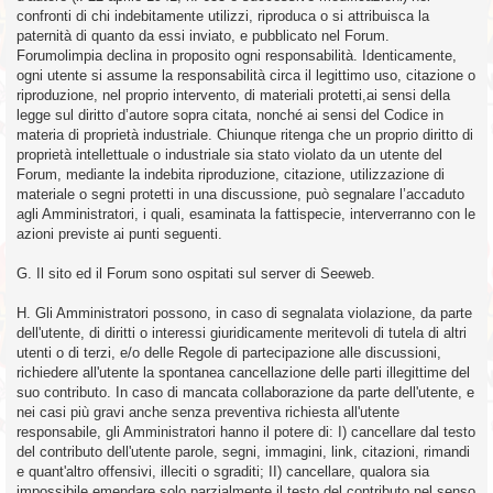
confronti di chi indebitamente utilizzi, riproduca o si attribuisca la
paternità di quanto da essi inviato, e pubblicato nel Forum.
Forumolimpia declina in proposito ogni responsabilità. Identicamente,
ogni utente si assume la responsabilità circa il legittimo uso, citazione o
riproduzione, nel proprio intervento, di materiali protetti,ai sensi della
legge sul diritto d’autore sopra citata, nonché ai sensi del Codice in
materia di proprietà industriale. Chiunque ritenga che un proprio diritto di
proprietà intellettuale o industriale sia stato violato da un utente del
Forum, mediante la indebita riproduzione, citazione, utilizzazione di
materiale o segni protetti in una discussione, può segnalare l’accaduto
agli Amministratori, i quali, esaminata la fattispecie, interverranno con le
azioni previste ai punti seguenti.
G. Il sito ed il Forum sono ospitati sul server di Seeweb.
H. Gli Amministratori possono, in caso di segnalata violazione, da parte
dell'utente, di diritti o interessi giuridicamente meritevoli di tutela di altri
utenti o di terzi, e/o delle Regole di partecipazione alle discussioni,
richiedere all'utente la spontanea cancellazione delle parti illegittime del
suo contributo. In caso di mancata collaborazione da parte dell'utente, e
nei casi più gravi anche senza preventiva richiesta all'utente
responsabile, gli Amministratori hanno il potere di: I) cancellare dal testo
del contributo dell'utente parole, segni, immagini, link, citazioni, rimandi
e quant'altro offensivi, illeciti o sgraditi; II) cancellare, qualora sia
impossibile emendare solo parzialmente il testo del contributo nel senso