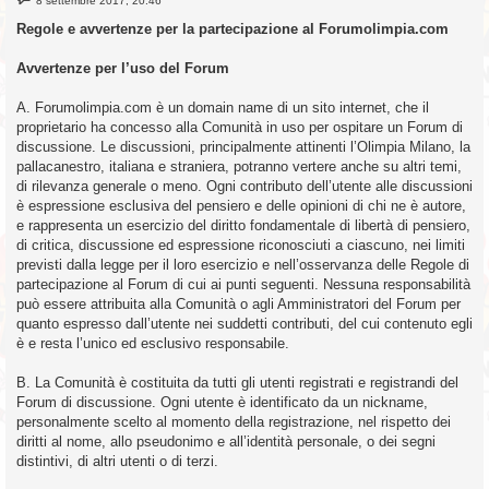
8 settembre 2017, 20:46
e
s
Regole e avvertenze per la partecipazione al Forumolimpia.com
s
a
g
Avvertenze per l’uso del Forum
g
i
o
A. Forumolimpia.com è un domain name di un sito internet, che il
proprietario ha concesso alla Comunità in uso per ospitare un Forum di
discussione. Le discussioni, principalmente attinenti l’Olimpia Milano, la
pallacanestro, italiana e straniera, potranno vertere anche su altri temi,
di rilevanza generale o meno. Ogni contributo dell’utente alle discussioni
è espressione esclusiva del pensiero e delle opinioni di chi ne è autore,
e rappresenta un esercizio del diritto fondamentale di libertà di pensiero,
di critica, discussione ed espressione riconosciuti a ciascuno, nei limiti
previsti dalla legge per il loro esercizio e nell’osservanza delle Regole di
partecipazione al Forum di cui ai punti seguenti. Nessuna responsabilità
può essere attribuita alla Comunità o agli Amministratori del Forum per
quanto espresso dall’utente nei suddetti contributi, del cui contenuto egli
è e resta l’unico ed esclusivo responsabile.
B. La Comunità è costituita da tutti gli utenti registrati e registrandi del
Forum di discussione. Ogni utente è identificato da un nickname,
personalmente scelto al momento della registrazione, nel rispetto dei
diritti al nome, allo pseudonimo e all’identità personale, o dei segni
distintivi, di altri utenti o di terzi.