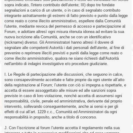
sopra indicato, l'intero contributo dell'utente; III) dopo tre fondate
segnalazioni a carico di un utente, o in caso di segnalato contributo
integrante astrattamente gli estremi di fatto previsto e punito dalla legge
come reato o come illecito amministrativo, espellere dalla Comunità
l'utente, mediante revoca del permesso di accesso e partecipazione al
Forum, e adottare altresì ogni misura ritenuta idonea ad evitare la sua
nuova iscrizione alla Comunità, anche se con un identificativo
(nickname) diverso. Gli Amministratori hanno altresì il dovere di
segnalare alle competenti Autorità i dati personali dell'utente, al fine di
prevenire o reprimere illeciti previsti e puniti dalla legge come reato o
come illecito amministrativo, qualora ne siano richiesti dall'Autorità
nell'ambito di indagini investigative e/o procedure giudiziarie.
I. Le Regole di partecipazione alle discussioni, che seguono in calce,
sono consapevolmente accettate e fatte proprie da ogni utente all’atto
della registrazione al Forum; l’utente con ciò si impegna a rispettarle, e
accetta di essere assoggettato alle misure ed alle sanzioni sopra
previste in caso di loro violazione, nonché accetta di assumersi ogni
responsabilità, civile, penale ed amministrativa, derivante dal proprio
intervento, sollevando conseguentemente, anche ai sensi e per gli
effetti di cui all’art. 1229 c.c., Comunità ed Amministratori da ogni
responsabilità in proposito, anche a titolo di concorso.
J. Con l’iscrizione al forum l’utente accetta il regolamento nella sua