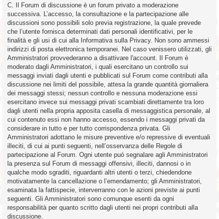
C. Il Forum di discussione è un forum privato a moderazione
successiva. L’accesso, la consultazione e la partecipazione alle
discussioni sono possibili solo previa registrazione, la quale prevede
che l’utente fornisca determinati dati personali identificativi, per le
finalità e gli usi di cui alla Informativa sulla Privacy. Non sono ammessi
indirizzi di posta elettronica temporanei. Nel caso venissero utilizzati, gli
Amministratori provvederanno a disattivare l'account. Il Forum è
moderato dagli Amministratori, i quali esercitano un controllo sui
messaggi inviati dagli utenti e pubblicati sul Forum come contributi alla
discussione nei limiti del possibile, attesa la grande quantità giornaliera
dei messaggi stessi; nessun controllo e nessuna moderazione essi
esercitano invece sui messaggi privati scambiati direttamente tra loro
dagli utenti nella propria apposita casella di messaggistica personale, al
cui contenuto essi non hanno accesso, essendo i messaggi privati da
considerare in tutto e per tutto corrispondenza privata. Gli
Amministratori adottano le misure preventive e/o repressive di eventuali
illeciti, di cui ai punti seguenti, nell’osservanza delle Regole di
partecipazione al Forum. Ogni utente può segnalare agli Amministratori
la presenza sul Forum di messaggi offensivi, illeciti, dannosi o in
qualche modo sgraditi, riguardanti altri utenti o terzi, chiedendone
motivatamente la cancellazione o l’emendamento; gli Amministratori,
esaminata la fattispecie, interverranno con le azioni previste ai punti
seguenti. Gli Amministratori sono comunque esenti da ogni
responsabilità per quanto scritto dagli utenti nei propri contributi alla
discussione.