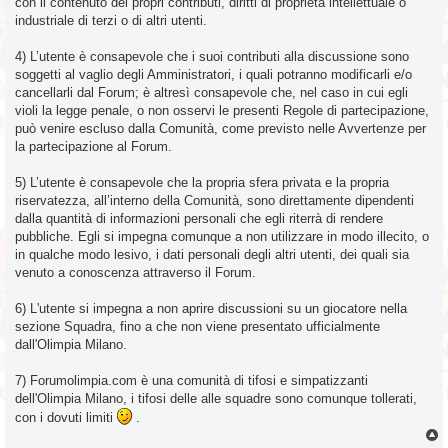
con il contenuto dei propri contributi, diritti di proprietà intellettuale o
industriale di terzi o di altri utenti.
4) L’utente è consapevole che i suoi contributi alla discussione sono
soggetti al vaglio degli Amministratori, i quali potranno modificarli e/o
cancellarli dal Forum; è altresì consapevole che, nel caso in cui egli
violi la legge penale, o non osservi le presenti Regole di partecipazione,
può venire escluso dalla Comunità, come previsto nelle Avvertenze per
la partecipazione al Forum.
5) L’utente è consapevole che la propria sfera privata e la propria
riservatezza, all’interno della Comunità, sono direttamente dipendenti
dalla quantità di informazioni personali che egli riterrà di rendere
pubbliche. Egli si impegna comunque a non utilizzare in modo illecito, o
in qualche modo lesivo, i dati personali degli altri utenti, dei quali sia
venuto a conoscenza attraverso il Forum.
6) L'utente si impegna a non aprire discussioni su un giocatore nella
sezione Squadra, fino a che non viene presentato ufficialmente
dall'Olimpia Milano.
7) Forumolimpia.com è una comunità di tifosi e simpatizzanti
dell'Olimpia Milano, i tifosi delle alle squadre sono comunque tollerati,
con i dovuti limiti
.