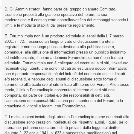
D. Gli Amministratori, fanno parte del gruppo chiamato Comitato.
Essi sono preposti alla gestione operativa del forum, la sua
moderazione e il conseguente controllo/verifica dei messaggi secondo i
limiti e le modalità stabiliti dal presente regolamento.
E. Forumolimpia non è un prodotto editoriale ai sensi della l. 7 marzo
2001, n. 72, , essendo un luogo privato di discussione tra utenti
registrati e non un luogo pubblico destinato alla pubblicazione o,
comunque, alla diffusione di informazioni presso un pubblico indistinto
ed indifferenziato; il nome a dominio Forumolimpia non è una testata
editoriale. Forumolimpia non è collegato ad eventuali altri siti, linkati e/o
recensiti dagli utenti, che sono indicati ad esclusivo scopo informativo;
non è pertanto responsabile né del link né del contenuto dei siti linkati
e/o recensiti, e neppure degli spunti di discussione sotto forma di
commento all'articolo e/o al sito linkato all'interno del Forum. Allo stesso
modo, il link a Forumolimpia contenuto all’interno di altri siti non
comporta, da parte dei titolari e/o dei responsabili di detti siti,
l’assunzione di responsabilità alcuna per il contenuto del Forum, o la
creazione di vincoli o legami con Forumolimpia.
F. Le discussioni inviate dagli utenti a Forumolimpia come contributi alla
discussione sono creazioni intellettuali dei rispettivi autori, i quali, se lo
riterranno, potranno esercitare i diritti previsti dalla legge sul diritto
d’autore (l. 22 aprile 1941, n. 633 e successive modificazioni) nei