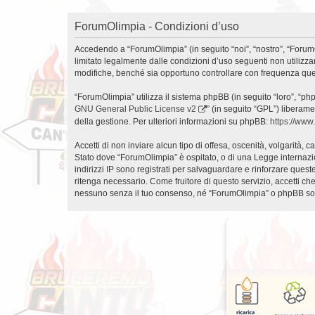
ForumOlimpia - Condizioni d’uso
Accedendo a “ForumOlimpia” (in seguito “noi”, “nostro”, “ForumOl
limitato legalmente dalle condizioni d’uso seguenti non utilizz
modifiche, benché sia opportuno controllare con frequenza ques
“ForumOlimpia” utilizza il sistema phpBB (in seguito “loro”, “
GNU General Public License v2
” (in seguito “GPL”) liberam
della gestione. Per ulteriori informazioni su phpBB:
https://ww
Accetti di non inviare alcun tipo di offesa, oscenità, volgarità,
Stato dove “ForumOlimpia” è ospitato, o di una Legge internazion
indirizzi IP sono registrati per salvaguardare e rinforzare ques
ritenga necessario. Come fruitore di questo servizio, accetti c
nessuno senza il tuo consenso, né “ForumOlimpia” o phpBB sono