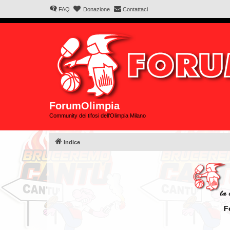
FAQ
Donazione
Contattaci
ForumOlimpia
Community dei tifosi dell'Olimpia Milano
Indice
F