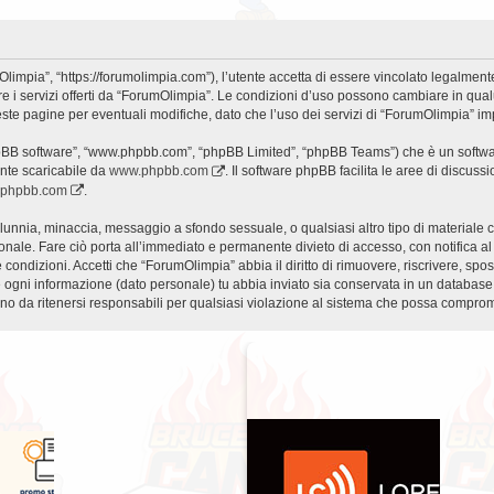
impia”, “https://forumolimpia.com”), l’utente accetta di essere vincolato legalment
are i servizi offerti da “ForumOlimpia”. Le condizioni d’uso possono cambiare in qua
te pagine per eventuali modifiche, dato che l’uso dei servizi di “ForumOlimpia” imp
phpBB software”, “www.phpbb.com”, “phpBB Limited”, “phpBB Teams”) che è un softwar
ente scaricabile da
www.phpbb.com
. Il software phpBB facilita le aree di discus
w.phpbb.com
.
 calunnia, minaccia, messaggio a sfondo sessuale, o qualsiasi altro tipo di materiale
ale. Fare ciò porta all’immediato e permanente divieto di accesso, con notifica al tu
te condizioni. Accetti che “ForumOlimpia” abbia il diritto di rimuovere, riscrivere, 
he ogni informazione (dato personale) tu abbia inviato sia conservata in un databa
 da ritenersi responsabili per qualsiasi violazione al sistema che possa comprom