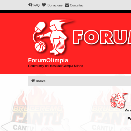
FAQ
Donazione
Contattaci
ForumOlimpia
Community dei tifosi dell'Olimpia Milano
Indice
F