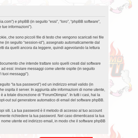
ia.com”) e phpBB (in seguito “essi”, “loro”, “phpBB software”,
 tue informazioni”).
e, che sono piccoli file di testo che vengono scaricati nei file
ione (in seguito “session-id”), assegnato automaticamente dal
ti da quelli ancora da leggere, quindi agevolando la lettura
cumento che intende trattare solo quelli creati dal software
i ad essi: inviare messaggi come utente ospite (in seguito
“i tuoi messaggi”).
eguito “la tua password”) ed un indirizzo email valido (in
he ospita il server. In aggiunta alle informazioni di nome utente,
a totale discrezione di “ForumOlimpia”. In tutti i casi, hai la
 o opt-out sul generatore automatico di email del software phpBB.
ppi siti. La tua password è il metodo di accesso al tuo account
amente richiedere la tua password. Nel caso dimenticassi la tua
uo nome utente ed indirizzo email, in modo che il software phpBB