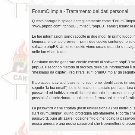
ForumOlimpia - Trattamento dei dati personali
Questo paragrafo spiega dettagliatamente come “ForumOlimpia” ed 
“www.phpbb.com”, “phpBB Limited”, “phpBB Teams”) usano le infor
Le tue informazioni sono raccolte in due modi. In primo luogo, m
temporanei del tuo browser. I primi due cookie contengono solo 
software phpBB. Un terzo cookie viene creato quando si naviga 
nelle tue visite future.
Possiamo anche generare cookie esterni al software phpBB mentr
phpBB. Il secondo metodo di raccolta delle tue informazioni è d
“messaggi da ospite”), registrarsi su “ForumOlimpia” (in seguito 
Il tuo account avrà, di base, un unico nome identificativo (in s
seguito “la tua email”). Le informazioni rilasciate per l’apertur
password ed indirizzo email richiesti durante il processo di regi
possibilità di selezionare quali delle informazioni che hai forn
La password viene criptata (hash unidirezionale) per motivi di s
su “ForumOlimpia”, quindi proteggila attentamente. Ricorda che 
password, puoi utilizzare l’opzione “Ho dimenticato la password
possa generare una nuova password che ti permetterà di acce