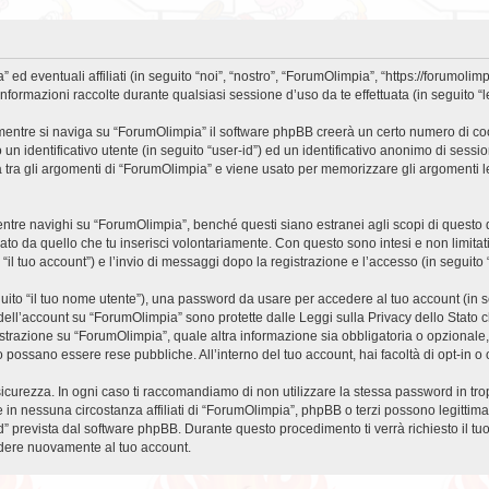
eventuali affiliati (in seguito “noi”, “nostro”, “ForumOlimpia”, “https://forumolimp
mazioni raccolte durante qualsiasi sessione d’uso da te effettuata (in seguito “le
entre si naviga su “ForumOlimpia” il software phpBB creerà un certo numero di cooki
un identificativo utente (in seguito “user-id”) ed un identificativo anonimo di sess
tra gli argomenti di “ForumOlimpia” e viene usato per memorizzare gli argomenti let
e navighi su “ForumOlimpia”, benché questi siano estranei agli scopi di questo do
ato da quello che tu inserisci volontariamente. Con questo sono intesi e non limitat
“il tuo account”) e l’invio di messaggi dopo la registrazione e l’accesso (in seguito 
eguito “il tuo nome utente”), una password da usare per accedere al tuo account (in s
a dell’account su “ForumOlimpia” sono protette dalle Leggi sulla Privacy dello Stato c
strazione su “ForumOlimpia”, quale altra informazione sia obbligatoria o opzionale, è 
ito possano essere rese pubbliche. All’interno del tuo account, hai facoltà di opt-in
icurezza. In ogni caso ti raccomandiamo di non utilizzare la stessa password in tro
in nessuna circostanza affiliati di “ForumOlimpia”, phpBB o terzi possono legittim
” prevista dal software phpBB. Durante questo procedimento ti verrà richiesto il t
dere nuovamente al tuo account.