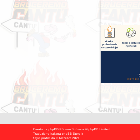
Creato da
phpBB
® Forum Software © phpBB Limited
Traduzione Italiana
phpBB-Store.it
Style
proflat
da ©
Mazeltof
2021