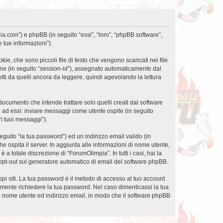
ia.com”) e phpBB (in seguito “essi”, “loro”, “phpBB software”,
 tue informazioni”).
e, che sono piccoli file di testo che vengono scaricati nei file
ione (in seguito “session-id”), assegnato automaticamente dal
ti da quelli ancora da leggere, quindi agevolando la lettura
cumento che intende trattare solo quelli creati dal software
i ad essi: inviare messaggi come utente ospite (in seguito
“i tuoi messaggi”).
eguito “la tua password”) ed un indirizzo email valido (in
he ospita il server. In aggiunta alle informazioni di nome utente,
a totale discrezione di “ForumOlimpia”. In tutti i casi, hai la
 o opt-out sul generatore automatico di email del software phpBB.
ppi siti. La tua password è il metodo di accesso al tuo account
amente richiedere la tua password. Nel caso dimenticassi la tua
uo nome utente ed indirizzo email, in modo che il software phpBB