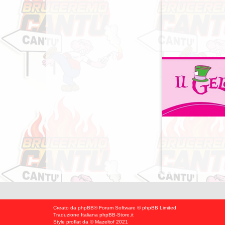
Creato da
phpBB
® Forum Software © phpBB Limited
Traduzione Italiana
phpBB-Store.it
Style
proflat
da ©
Mazeltof
2021