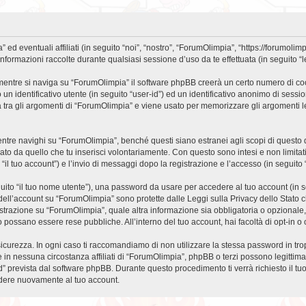
eventuali affiliati (in seguito “noi”, “nostro”, “ForumOlimpia”, “https://forumolimp
mazioni raccolte durante qualsiasi sessione d’uso da te effettuata (in seguito “le
entre si naviga su “ForumOlimpia” il software phpBB creerà un certo numero di cooki
un identificativo utente (in seguito “user-id”) ed un identificativo anonimo di sess
tra gli argomenti di “ForumOlimpia” e viene usato per memorizzare gli argomenti let
e navighi su “ForumOlimpia”, benché questi siano estranei agli scopi di questo do
ato da quello che tu inserisci volontariamente. Con questo sono intesi e non limitat
“il tuo account”) e l’invio di messaggi dopo la registrazione e l’accesso (in seguito 
eguito “il tuo nome utente”), una password da usare per accedere al tuo account (in s
a dell’account su “ForumOlimpia” sono protette dalle Leggi sulla Privacy dello Stato c
strazione su “ForumOlimpia”, quale altra informazione sia obbligatoria o opzionale, è 
ito possano essere rese pubbliche. All’interno del tuo account, hai facoltà di opt-in
icurezza. In ogni caso ti raccomandiamo di non utilizzare la stessa password in tro
in nessuna circostanza affiliati di “ForumOlimpia”, phpBB o terzi possono legittim
” prevista dal software phpBB. Durante questo procedimento ti verrà richiesto il t
dere nuovamente al tuo account.