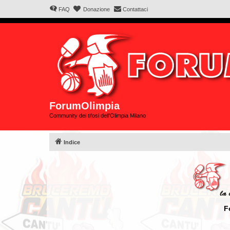
FAQ
Donazione
Contattaci
ForumOlimpia
Community dei tifosi dell'Olimpia Milano
Indice
F