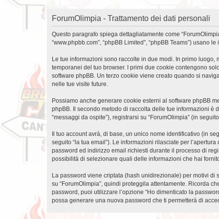
ForumOlimpia - Trattamento dei dati personali
Questo paragrafo spiega dettagliatamente come “ForumOlimpia” ed 
“www.phpbb.com”, “phpBB Limited”, “phpBB Teams”) usano le infor
Le tue informazioni sono raccolte in due modi. In primo luogo, m
temporanei del tuo browser. I primi due cookie contengono solo 
software phpBB. Un terzo cookie viene creato quando si naviga 
nelle tue visite future.
Possiamo anche generare cookie esterni al software phpBB mentr
phpBB. Il secondo metodo di raccolta delle tue informazioni è d
“messaggi da ospite”), registrarsi su “ForumOlimpia” (in seguito 
Il tuo account avrà, di base, un unico nome identificativo (in s
seguito “la tua email”). Le informazioni rilasciate per l’apertur
password ed indirizzo email richiesti durante il processo di regi
possibilità di selezionare quali delle informazioni che hai forn
La password viene criptata (hash unidirezionale) per motivi di s
su “ForumOlimpia”, quindi proteggila attentamente. Ricorda che 
password, puoi utilizzare l’opzione “Ho dimenticato la password
possa generare una nuova password che ti permetterà di acce