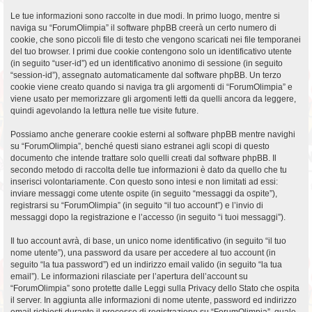
Le tue informazioni sono raccolte in due modi. In primo luogo, mentre si
naviga su “ForumOlimpia” il software phpBB creerà un certo numero di
cookie, che sono piccoli file di testo che vengono scaricati nei file temporanei
del tuo browser. I primi due cookie contengono solo un identificativo utente
(in seguito “user-id”) ed un identificativo anonimo di sessione (in seguito
“session-id”), assegnato automaticamente dal software phpBB. Un terzo
cookie viene creato quando si naviga tra gli argomenti di “ForumOlimpia” e
viene usato per memorizzare gli argomenti letti da quelli ancora da leggere,
quindi agevolando la lettura nelle tue visite future.
Possiamo anche generare cookie esterni al software phpBB mentre navighi
su “ForumOlimpia”, benché questi siano estranei agli scopi di questo
documento che intende trattare solo quelli creati dal software phpBB. Il
secondo metodo di raccolta delle tue informazioni è dato da quello che tu
inserisci volontariamente. Con questo sono intesi e non limitati ad essi:
inviare messaggi come utente ospite (in seguito “messaggi da ospite”),
registrarsi su “ForumOlimpia” (in seguito “il tuo account”) e l’invio di
messaggi dopo la registrazione e l’accesso (in seguito “i tuoi messaggi”).
Il tuo account avrà, di base, un unico nome identificativo (in seguito “il tuo
nome utente”), una password da usare per accedere al tuo account (in
seguito “la tua password”) ed un indirizzo email valido (in seguito “la tua
email”). Le informazioni rilasciate per l’apertura dell’account su
“ForumOlimpia” sono protette dalle Leggi sulla Privacy dello Stato che ospita
il server. In aggiunta alle informazioni di nome utente, password ed indirizzo
email richiesti durante il processo di registrazione su “ForumOlimpia”, quale