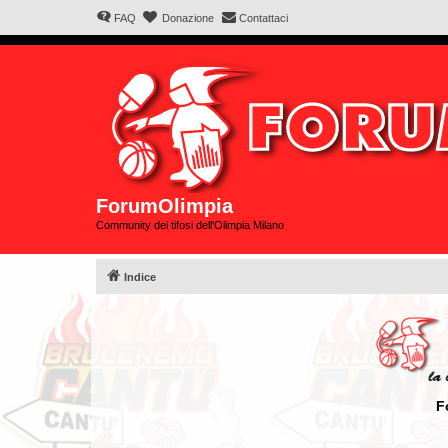
FAQ
Donazione
Contattaci
ForumOlimpia
Community dei tifosi dell'Olimpia Milano
Indice
F