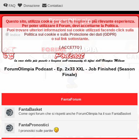
FAQ
Donazione
Contattaci
ForumOlimpia
Questo sito, utilizza cookie per darti la migliore e più rilevante esperienza.
Per poter utilizzare il Forum, devi accettarne la Politica.
Puoi trovare ulteriori informazioni sui cookie utilizzati facendo click sulla
Politica sui cookie e sulla Protezione dei dati (GDPR)
Indice
o sul link sottostante.
[
ACCETTO
]
ForumOlimpia Podcast - Ep. 2x33 XXL - Job Finished (Season
Finale)
FantaForum
FantaBasket
Come ogni forum che si rispetti anche ForumOlimpia ha il suo FantaBasket
FantaPronostici
I pronostici sulle partite