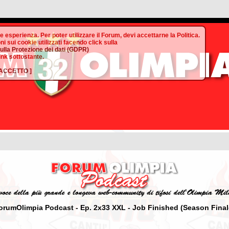
te esperienza. Per poter utilizzare il Forum, devi accettarne la Politica.
ni sui cookie utilizzati facendo click sulla
sulla Protezione dei dati (GDPR)
link sottostante.
ACCETTO
]
orumOlimpia Podcast - Ep. 2x33 XXL - Job Finished (Season Final