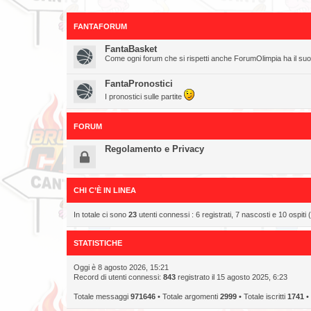
FANTAFORUM
FantaBasket
Come ogni forum che si rispetti anche ForumOlimpia ha il su
FantaPronostici
I pronostici sulle partite
FORUM
Regolamento e Privacy
CHI C’È IN LINEA
In totale ci sono
23
utenti connessi : 6 registrati, 7 nascosti e 10 ospiti (b
STATISTICHE
Oggi è 8 agosto 2026, 15:21
Record di utenti connessi:
843
registrato il 15 agosto 2025, 6:23
Totale messaggi
971646
• Totale argomenti
2999
• Totale iscritti
1741
• 