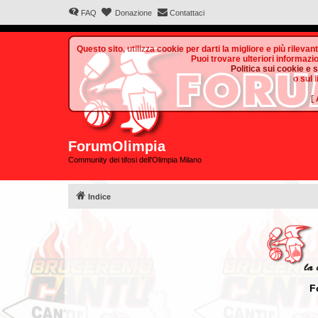
FAQ
Donazione
Contattaci
Questo sito, utilizza cookie per darti la migliore e più rilevan
Puoi trovare ulteriori informazio
Politica sui cookie e 
o sul 
[
ForumOlimpia
Community dei tifosi dell'Olimpia Milano
Indice
F