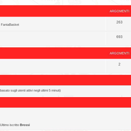
ARGOMENTI
263
o FantaBasket
693
ARGOMENTI
2
asato sugli utenti attivi negli ultimi 5 minuti)
Ultimo iscritto
Brossi