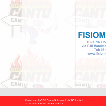
Creato da
phpBB
® Forum Software © phpBB Limited
Traduzione Italiana
phpBB-Store.it