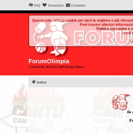
FAQ
Donazione
Contattaci
Questo sito, utilizza cookie per darti la migliore e più rilevan
Puoi trovare ulteriori informazio
Politica sui cookie e 
o sul 
[
ForumOlimpia
Community dei tifosi dell'Olimpia Milano
Indice
F