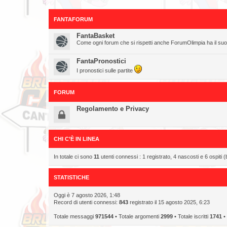
FANTAFORUM
FantaBasket
Come ogni forum che si rispetti anche ForumOlimpia ha il su
FantaPronostici
I pronostici sulle partite
FORUM
Regolamento e Privacy
CHI C’È IN LINEA
In totale ci sono
11
utenti connessi : 1 registrato, 4 nascosti e 6 ospiti (ba
STATISTICHE
Oggi è 7 agosto 2026, 1:48
Record di utenti connessi:
843
registrato il 15 agosto 2025, 6:23
Totale messaggi
971544
• Totale argomenti
2999
• Totale iscritti
1741
• 