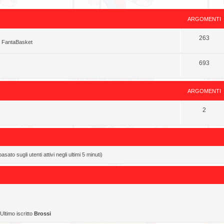
ARGOMENTI
263
o FantaBasket
693
ARGOMENTI
2
sato sugli utenti attivi negli ultimi 5 minuti)
Ultimo iscritto
Brossi