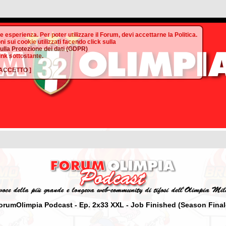
te esperienza. Per poter utilizzare il Forum, devi accettarne la Politica.
ni sui cookie utilizzati facendo click sulla
sulla Protezione dei dati (GDPR)
link sottostante.
ACCETTO
]
orumOlimpia Podcast - Ep. 2x33 XXL - Job Finished (Season Final