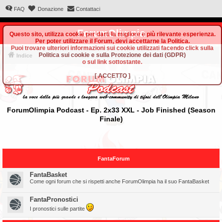
FAQ
Donazione
Contattaci
ForumOlimpia
Questo sito, utilizza cookie per darti la migliore e più rilevante esperienza.
Per poter utilizzare il Forum, devi accettarne la Politica.
Puoi trovare ulteriori informazioni sui cookie utilizzati facendo click sulla
Politica sui cookie e sulla Protezione dei dati (GDPR)
Indice
o sul link sottostante.
[
ACCETTO
]
ForumOlimpia Podcast - Ep. 2x33 XXL - Job Finished (Season
Finale)
FantaForum
FantaBasket
Come ogni forum che si rispetti anche ForumOlimpia ha il suo FantaBasket
FantaPronostici
I pronostici sulle partite