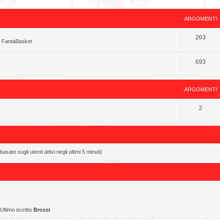
ARGOMENTI
263
o FantaBasket
693
ARGOMENTI
2
asato sugli utenti attivi negli ultimi 5 minuti)
Ultimo iscritto
Brossi