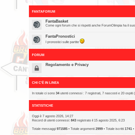
FANTAFORUM
FantaBasket
Come ogni forum che si rispetti anche ForumOlimpia ha il su
FantaPronostici
I pronostici sulle partite
FORUM
Regolamento e Privacy
CHI C’È IN LINEA
In totale ci sono
34
utenti connessi : 7 registrati, 7 nascosti e 20 ospiti (b
STATISTICHE
Oggi è 7 agosto 2026, 14:27
Record di utenti connessi:
843
registrato il 15 agosto 2025, 6:23
Totale messaggi
971585
• Totale argomenti
2999
• Totale iscritti
1741
• 