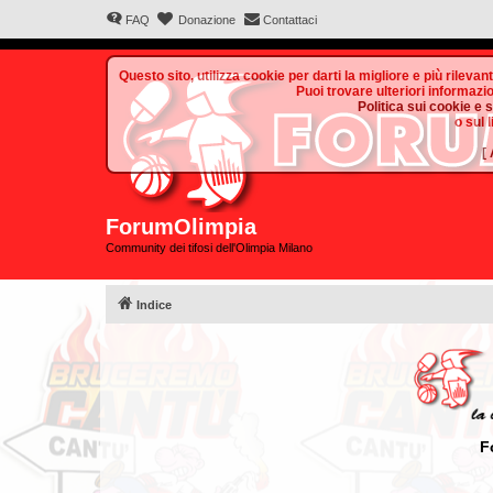
FAQ
Donazione
Contattaci
Questo sito, utilizza cookie per darti la migliore e più rilevan
Puoi trovare ulteriori informazio
Politica sui cookie e 
o sul 
[
ForumOlimpia
Community dei tifosi dell'Olimpia Milano
Indice
F