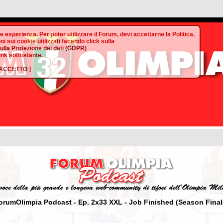
te esperienza. Per poter utilizzare il Forum, devi accettarne la Politica.
ni sui cookie utilizzati facendo click sulla
sulla Protezione dei dati (GDPR)
link sottostante.
ACCETTO
]
orumOlimpia Podcast - Ep. 2x33 XXL - Job Finished (Season Final