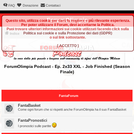
FAQ
Donazione
Contattaci
ForumOlimpia
Questo sito, utilizza cookie per darti la migliore e più rilevante esperienza.
Per poter utilizzare il Forum, devi accettarne la Politica.
Puoi trovare ulteriori informazioni sui cookie utilizzati facendo click sulla
Politica sui cookie e sulla Protezione dei dati (GDPR)
Indice
o sul link sottostante.
[
ACCETTO
]
ForumOlimpia Podcast - Ep. 2x33 XXL - Job Finished (Season
Finale)
FantaForum
FantaBasket
Come ogni forum che si rispetti anche ForumOlimpia ha il suo FantaBasket
FantaPronostici
I pronostici sulle partite