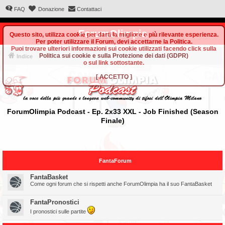
FAQ
Donazione
Contattaci
ForumOlimpia
Questo sito, utilizza cookie per darti la migliore e più rilevante esperienza.
Per poter utilizzare il Forum, devi accettarne la Politica.
Puoi trovare ulteriori informazioni sui cookie utilizzati facendo click sulla
Politica sui cookie e sulla Protezione dei dati (GDPR)
Indice
o sul link sottostante.
[
ACCETTO
]
ForumOlimpia Podcast - Ep. 2x33 XXL - Job Finished (Season
Finale)
FantaForum
FantaBasket
Come ogni forum che si rispetti anche ForumOlimpia ha il suo FantaBasket
FantaPronostici
I pronostici sulle partite