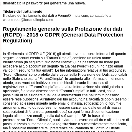
dimenticato la password” per generarne una nuova.
Titolare del trattamento
Il titolare del trattamento dei dati è ForumOlimpia.com, contattabile a
webmaster@forumolimpia.com
.
Regolamento generale sulla Protezione dei dati
(RGPD) - 2018 o GDPR (General Data Protection
Regulation)
In riferimento al GDPR UE (2018) gli utenti devono essere informati di quanto
segue: l’account creato su “ForumOlimpia”, contiene un unico nome
identificativo (in seguito “il tuo nome utente”), una password da usare per
accedere al tuo account (in seguito “la tua password”) ed un indirizzo email
valido (in seguito “la tua email”). Le tue informazioni relative al tuo account su
“ForumOlimpia” sono protette dalle Leggi sulla Protezione dei Dati, applicabili
nello Stato che ospita “ForumOlimpia”. In aggiunta alle informazioni di nome
utente, password ed indirizzo email richiesti durante il processo di
registrazione su “ForumOlimpia” quale altra informazione sia obbligatoria o
opzionale, è a totale discrezione di “ForumOlimpia”. In tutti i casi, hai la
possibilità di selezionare quali delle informazioni che hai fornito possano
essere rese pubbliche. All’interno del tuo account, hai facoltà di opt-in (esempi:
consenso ad essere inserito nelle email di massa, sottoscrizioni di forum e
argomenti, ecc.) o opt-out (esempi: essere cancellato dalle email di massa,
sottoscrizioni di forum e argomenti, ecc.) su ogni forma di comunicazione
legata all’indirizzo email, gestita dal software phpBB. In base alle tue
preferenze su “ForumOlimpia”, puoi inviare e ricevere email da e all’indirizzo di
posta utilizzato al momento della registrazione o successivamente modificato,
ma è possibile modificare tali preferenze dal Pannello di Controllo Utente