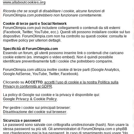
www.allaboutcookies.org
Ricorda che se scegli di disabilitare i cookie, alcune funzioni di
ForumOlimpia.com potrebbero non funzionare correttamente.
Cookie di terze parti e Social Network
ForumOlimpia.com può includere collegamenti o contenuti da siti esterni
(Facebook, Twitter, YouTube, ecc.). Questi siti possono installare cookie sul tuo
dispositivo. ForumOlimpia.com non ha controllo su questi cookie: consulta le
rispettive policy per ulteriori dettagli.
Specificità di ForumOlimpia.com
Essendo un forum, gli utenti possono inserire link o contenuti che caricano
cookie esterni (es. immagini o video embed). Non è quindi possibile
identificare preventivamente tutti i cookie che potrebbero comparire.
ForumOlimpia.com utilizza inoltre cookie di terze parti (Google Analytics,
Google AdSense, YouTube, Twitter, Facebook).
Cliccando su
ACCETTO
,
accetti l’uso di cookie e la nostra Politica sulla
Privacy in conformità al GDPR
.
La policy di Google sui cookie e la privacy è disponibile qui:
Google Privacy & Cookie Policy
.
Per gestire i cookie sui principali browser:
Disattivazione dei cookie sul browser
.
Sicurezza e password
Le password sono salvate con crittografia unidirezionale (hash). Non usare la
stessa password su più siti. Gli amministratori di ForumOlimpia.com o phpBB
non chiederanno mai la tua password. In caso di smarrimento puoi usare “Ho