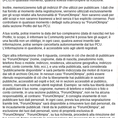
(PCU) in qualsiasi momento, qualora volessi interrompere la ricezione.
Inoltre, memorizzeremo tutti gli indirizzi IP che utilizzi per pubblicare. I dati che
hai fornito al momento della registrazione, verranno utilizzati esclusivamente
per gli scopi relativi alla funzionalità di “ForumOlimpia”. Non saranno usati per
altri scopi e non saranno trasmessi a terzi senza il tuo esplicito consenso. Puoi
controllare in qualsiasi momento i dettagli sulla privacy su “ForumOlimpia”
dalla sezione Profilo del tuo PCU.
A tua scelta, potrai inserire la data del tuo compleanno (data di nascita) nel tuo
Profilo; lo scopo, è informare la Community perché ti possa fare gli auguri; è
una facoltà non un obbligo; in ogni caso, qualora avessi inserito tale
informazione, potrai sempre cancellarla autonomamente dal tuo PCU.
L'informazione in questione, è accessibile solo agli utenti registrati.
Ogni altra informazione che ti riguarda, consiste in ciò che decidi di pubblicare
su “ForumOlimpia” (nome, cognome, data di nascita, pseudonimo noto,
telefono fisso o mobile, indirizzo, residenza, ubicazione geografica, indirizzo
email, conto corrente, foto, ecc.), e una volta pubblicata, sarà considerata
“pubblicamente disponibile” e sarà pertanto indicizzata dai motori di ricerca e
dai siti di archivio OnLine. In nessun caso “ForumOlimpia”, potrà essere
ritenuto responsabile di ciò che tu liberamente hai pubblicato in sezioni
pubbliche, accessibili ad ospiti e bot; né in sezioni accessibili al pubblico,
ovvero, riservate a normali utenti registrati. Esempio: se nella tua libertà decidi
di pubblicare il tuo nome, cognome, numero di telefono e indirizzo o foto o
conto corrente, in una sezione pubblica, “ForumOlimpia”, non ne ha alcuna
responsabilità; al contrario: “ForumOlimpia”, ti consiglia vivamente di non
pubblicare tuoi dati personali. In ogni caso, previa tua precisa segnalazione
tramite link, “ForumOlimpia” sarà disponibile a rimuovere tuoi dati personali, da
te incautamente pubblicati. I testi da te pubblicati su “ForumOlimpia”, ad
esclusione dei tuoi dati personali, sono di proprietà esclusiva di
“ForumOlimpia”. “ForumOlimpia”, su tua richiesta, procederà alla rimozione del