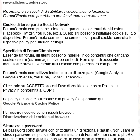
www.allaboutcookies.org
Ricorda che se scegli di disabilitare i cookie, alcune funzioni di
ForumOlimpia.com potrebbero non funzionare correttamente.
Cookie di terze parti e Social Network
ForumOlimpia.com può includere collegamenti o contenuti da siti esterni
(Facebook, Twitter, YouTube, ecc.). Questi siti possono installare cookie sul tuo
dispositivo. ForumOlimpia.com non ha controllo su questi cookie: consulta le
rispettive policy per ulteriori dettagli.
Specificità di ForumOlimpia.com
Essendo un forum, gli utenti possono inserire link o contenuti che caricano
cookie esterni (es. immagini o video embed). Non è quindi possibile
identificare preventivamente tutti i cookie che potrebbero comparire.
ForumOlimpia.com utilizza inoltre cookie di terze parti (Google Analytics,
Google AdSense, YouTube, Twitter, Facebook).
Cliccando su
ACCETTO
,
accetti l’uso di cookie e la nostra Politica sulla
Privacy in conformità al GDPR
.
La policy di Google sui cookie e la privacy è disponibile qui:
Google Privacy & Cookie Policy
.
Per gestire i cookie sui principali browser:
Disattivazione dei cookie sul browser
.
Sicurezza e password
Le password sono salvate con crittografia unidirezionale (hash). Non usare la
stessa password su più siti. Gli amministratori di ForumOlimpia.com o phpBB
non chiederanno mai la tua password. In caso di smarrimento puoi usare “Ho