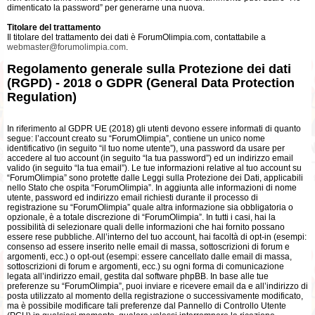
dimenticato la password” per generarne una nuova.
Titolare del trattamento
Il titolare del trattamento dei dati è ForumOlimpia.com, contattabile a
webmaster@forumolimpia.com
.
Regolamento generale sulla Protezione dei dati
(RGPD) - 2018 o GDPR (General Data Protection
Regulation)
In riferimento al GDPR UE (2018) gli utenti devono essere informati di quanto
segue: l’account creato su “ForumOlimpia”, contiene un unico nome
identificativo (in seguito “il tuo nome utente”), una password da usare per
accedere al tuo account (in seguito “la tua password”) ed un indirizzo email
valido (in seguito “la tua email”). Le tue informazioni relative al tuo account su
“ForumOlimpia” sono protette dalle Leggi sulla Protezione dei Dati, applicabili
nello Stato che ospita “ForumOlimpia”. In aggiunta alle informazioni di nome
utente, password ed indirizzo email richiesti durante il processo di
registrazione su “ForumOlimpia” quale altra informazione sia obbligatoria o
opzionale, è a totale discrezione di “ForumOlimpia”. In tutti i casi, hai la
possibilità di selezionare quali delle informazioni che hai fornito possano
essere rese pubbliche. All’interno del tuo account, hai facoltà di opt-in (esempi:
consenso ad essere inserito nelle email di massa, sottoscrizioni di forum e
argomenti, ecc.) o opt-out (esempi: essere cancellato dalle email di massa,
sottoscrizioni di forum e argomenti, ecc.) su ogni forma di comunicazione
legata all’indirizzo email, gestita dal software phpBB. In base alle tue
preferenze su “ForumOlimpia”, puoi inviare e ricevere email da e all’indirizzo di
posta utilizzato al momento della registrazione o successivamente modificato,
ma è possibile modificare tali preferenze dal Pannello di Controllo Utente