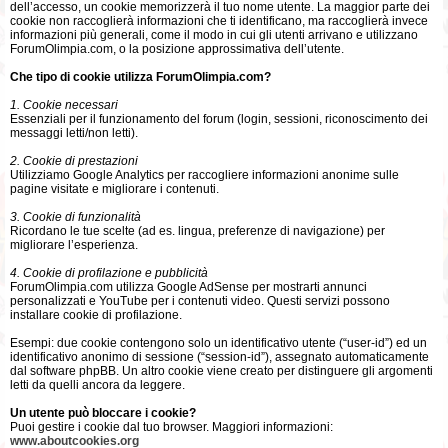
dell’accesso, un cookie memorizzerà il tuo nome utente. La maggior parte dei
cookie non raccoglierà informazioni che ti identificano, ma raccoglierà invece
informazioni più generali, come il modo in cui gli utenti arrivano e utilizzano
ForumOlimpia.com, o la posizione approssimativa dell’utente.
Che tipo di cookie utilizza ForumOlimpia.com?
1. Cookie necessari
Essenziali per il funzionamento del forum (login, sessioni, riconoscimento dei
messaggi letti/non letti).
2. Cookie di prestazioni
Utilizziamo Google Analytics per raccogliere informazioni anonime sulle
pagine visitate e migliorare i contenuti.
3. Cookie di funzionalità
Ricordano le tue scelte (ad es. lingua, preferenze di navigazione) per
migliorare l’esperienza.
4. Cookie di profilazione e pubblicità
ForumOlimpia.com utilizza Google AdSense per mostrarti annunci
personalizzati e YouTube per i contenuti video. Questi servizi possono
installare cookie di profilazione.
Esempi: due cookie contengono solo un identificativo utente (“user-id”) ed un
identificativo anonimo di sessione (“session-id”), assegnato automaticamente
dal software phpBB. Un altro cookie viene creato per distinguere gli argomenti
letti da quelli ancora da leggere.
Un utente può bloccare i cookie?
Puoi gestire i cookie dal tuo browser. Maggiori informazioni:
www.aboutcookies.org