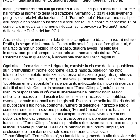
(PCU) in qualsiasi momento, qualora volessi interrompere la ricezione.
Inoltre, memorizzeremo tutti gli indirizzi IP che utilizzi per pubblicare. I dati che
hai fornito al momento della registrazione, verranno utilizzati esclusivamente
per gli scopi relativi alla funzionalità di “ForumOlimpia”. Non saranno usati per
altri scopi e non saranno trasmessi a terzi senza il tuo esplicito consenso. Puoi
controllare in qualsiasi momento i dettagli sulla privacy su “ForumOlimpia”
dalla sezione Profilo del tuo PCU.
A tua scelta, potrai inserire la data del tuo compleanno (data di nascita) nel tuo
Profilo; lo scopo, è informare la Community perché ti possa fare gli auguri; è
una facoltà non un obbligo; in ogni caso, qualora avessi inserito tale
informazione, potrai sempre cancellarla autonomamente dal tuo PCU.
L'informazione in questione, è accessibile solo agli utenti registrati.
Ogni altra informazione che ti riguarda, consiste in ciò che decidi di pubblicare
su “ForumOlimpia” (nome, cognome, data di nascita, pseudonimo noto,
telefono fisso o mobile, indirizzo, residenza, ubicazione geografica, indirizzo
email, conto corrente, foto, ecc.), e una volta pubblicata, sarà considerata
“pubblicamente disponibile” e sarà pertanto indicizzata dai motori di ricerca e
dai siti di archivio OnLine. In nessun caso “ForumOlimpia”, potrà essere
ritenuto responsabile di ciò che tu liberamente hai pubblicato in sezioni
pubbliche, accessibili ad ospiti e bot; né in sezioni accessibili al pubblico,
ovvero, riservate a normali utenti registrati. Esempio: se nella tua libertà decidi
di pubblicare il tuo nome, cognome, numero di telefono e indirizzo o foto o
conto corrente, in una sezione pubblica, “ForumOlimpia”, non ne ha alcuna
responsabilità; al contrario: “ForumOlimpia”, ti consiglia vivamente di non
pubblicare tuoi dati personali. In ogni caso, previa tua precisa segnalazione
tramite link, “ForumOlimpia” sarà disponibile a rimuovere tuoi dati personali, da
te incautamente pubblicati. I testi da te pubblicati su “ForumOlimpia”, ad
esclusione dei tuoi dati personali, sono di proprietà esclusiva di
“ForumOlimpia”. “ForumOlimpia”, su tua richiesta, procederà alla rimozione del