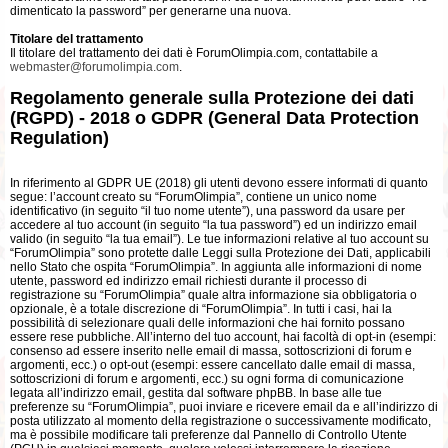
dimenticato la password” per generarne una nuova.
Titolare del trattamento
Il titolare del trattamento dei dati è ForumOlimpia.com, contattabile a
webmaster@forumolimpia.com
.
Regolamento generale sulla Protezione dei dati
(RGPD) - 2018 o GDPR (General Data Protection
Regulation)
In riferimento al GDPR UE (2018) gli utenti devono essere informati di quanto
segue: l’account creato su “ForumOlimpia”, contiene un unico nome
identificativo (in seguito “il tuo nome utente”), una password da usare per
accedere al tuo account (in seguito “la tua password”) ed un indirizzo email
valido (in seguito “la tua email”). Le tue informazioni relative al tuo account su
“ForumOlimpia” sono protette dalle Leggi sulla Protezione dei Dati, applicabili
nello Stato che ospita “ForumOlimpia”. In aggiunta alle informazioni di nome
utente, password ed indirizzo email richiesti durante il processo di
registrazione su “ForumOlimpia” quale altra informazione sia obbligatoria o
opzionale, è a totale discrezione di “ForumOlimpia”. In tutti i casi, hai la
possibilità di selezionare quali delle informazioni che hai fornito possano
essere rese pubbliche. All’interno del tuo account, hai facoltà di opt-in (esempi:
consenso ad essere inserito nelle email di massa, sottoscrizioni di forum e
argomenti, ecc.) o opt-out (esempi: essere cancellato dalle email di massa,
sottoscrizioni di forum e argomenti, ecc.) su ogni forma di comunicazione
legata all’indirizzo email, gestita dal software phpBB. In base alle tue
preferenze su “ForumOlimpia”, puoi inviare e ricevere email da e all’indirizzo di
posta utilizzato al momento della registrazione o successivamente modificato,
ma è possibile modificare tali preferenze dal Pannello di Controllo Utente