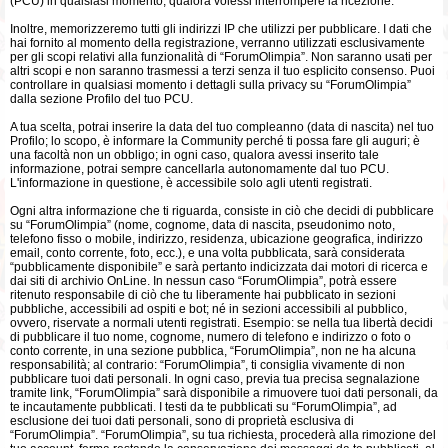
(PCU) in qualsiasi momento, qualora volessi interrompere la ricezione.
Inoltre, memorizzeremo tutti gli indirizzi IP che utilizzi per pubblicare. I dati che
hai fornito al momento della registrazione, verranno utilizzati esclusivamente
per gli scopi relativi alla funzionalità di “ForumOlimpia”. Non saranno usati per
altri scopi e non saranno trasmessi a terzi senza il tuo esplicito consenso. Puoi
controllare in qualsiasi momento i dettagli sulla privacy su “ForumOlimpia”
dalla sezione Profilo del tuo PCU.
A tua scelta, potrai inserire la data del tuo compleanno (data di nascita) nel tuo
Profilo; lo scopo, è informare la Community perché ti possa fare gli auguri; è
una facoltà non un obbligo; in ogni caso, qualora avessi inserito tale
informazione, potrai sempre cancellarla autonomamente dal tuo PCU.
L'informazione in questione, è accessibile solo agli utenti registrati.
Ogni altra informazione che ti riguarda, consiste in ciò che decidi di pubblicare
su “ForumOlimpia” (nome, cognome, data di nascita, pseudonimo noto,
telefono fisso o mobile, indirizzo, residenza, ubicazione geografica, indirizzo
email, conto corrente, foto, ecc.), e una volta pubblicata, sarà considerata
“pubblicamente disponibile” e sarà pertanto indicizzata dai motori di ricerca e
dai siti di archivio OnLine. In nessun caso “ForumOlimpia”, potrà essere
ritenuto responsabile di ciò che tu liberamente hai pubblicato in sezioni
pubbliche, accessibili ad ospiti e bot; né in sezioni accessibili al pubblico,
ovvero, riservate a normali utenti registrati. Esempio: se nella tua libertà decidi
di pubblicare il tuo nome, cognome, numero di telefono e indirizzo o foto o
conto corrente, in una sezione pubblica, “ForumOlimpia”, non ne ha alcuna
responsabilità; al contrario: “ForumOlimpia”, ti consiglia vivamente di non
pubblicare tuoi dati personali. In ogni caso, previa tua precisa segnalazione
tramite link, “ForumOlimpia” sarà disponibile a rimuovere tuoi dati personali, da
te incautamente pubblicati. I testi da te pubblicati su “ForumOlimpia”, ad
esclusione dei tuoi dati personali, sono di proprietà esclusiva di
“ForumOlimpia”. “ForumOlimpia”, su tua richiesta, procederà alla rimozione del