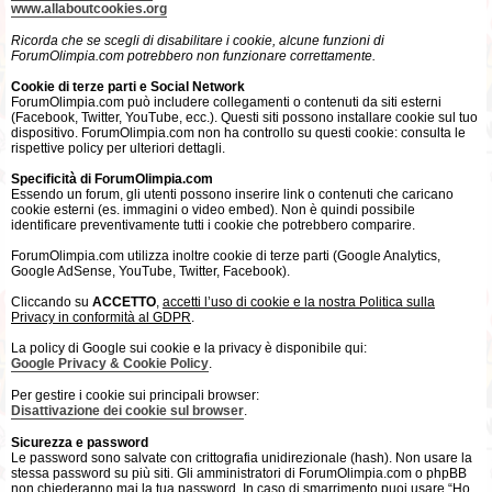
www.allaboutcookies.org
Ricorda che se scegli di disabilitare i cookie, alcune funzioni di
ForumOlimpia.com potrebbero non funzionare correttamente.
Cookie di terze parti e Social Network
ForumOlimpia.com può includere collegamenti o contenuti da siti esterni
(Facebook, Twitter, YouTube, ecc.). Questi siti possono installare cookie sul tuo
dispositivo. ForumOlimpia.com non ha controllo su questi cookie: consulta le
rispettive policy per ulteriori dettagli.
Specificità di ForumOlimpia.com
Essendo un forum, gli utenti possono inserire link o contenuti che caricano
cookie esterni (es. immagini o video embed). Non è quindi possibile
identificare preventivamente tutti i cookie che potrebbero comparire.
ForumOlimpia.com utilizza inoltre cookie di terze parti (Google Analytics,
Google AdSense, YouTube, Twitter, Facebook).
Cliccando su
ACCETTO
,
accetti l’uso di cookie e la nostra Politica sulla
Privacy in conformità al GDPR
.
La policy di Google sui cookie e la privacy è disponibile qui:
Google Privacy & Cookie Policy
.
Per gestire i cookie sui principali browser:
Disattivazione dei cookie sul browser
.
Sicurezza e password
Le password sono salvate con crittografia unidirezionale (hash). Non usare la
stessa password su più siti. Gli amministratori di ForumOlimpia.com o phpBB
non chiederanno mai la tua password. In caso di smarrimento puoi usare “Ho