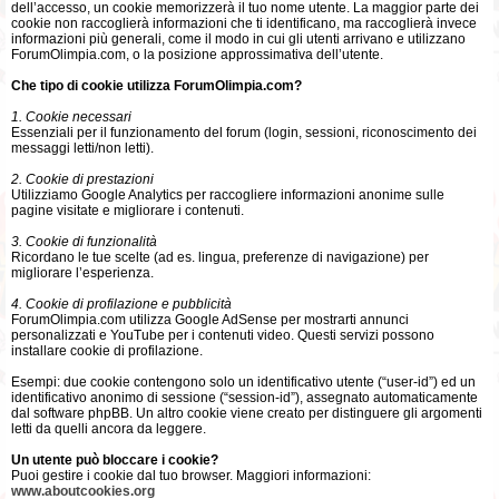
dell’accesso, un cookie memorizzerà il tuo nome utente. La maggior parte dei
cookie non raccoglierà informazioni che ti identificano, ma raccoglierà invece
informazioni più generali, come il modo in cui gli utenti arrivano e utilizzano
ForumOlimpia.com, o la posizione approssimativa dell’utente.
Che tipo di cookie utilizza ForumOlimpia.com?
1. Cookie necessari
Essenziali per il funzionamento del forum (login, sessioni, riconoscimento dei
messaggi letti/non letti).
2. Cookie di prestazioni
Utilizziamo Google Analytics per raccogliere informazioni anonime sulle
pagine visitate e migliorare i contenuti.
3. Cookie di funzionalità
Ricordano le tue scelte (ad es. lingua, preferenze di navigazione) per
migliorare l’esperienza.
4. Cookie di profilazione e pubblicità
ForumOlimpia.com utilizza Google AdSense per mostrarti annunci
personalizzati e YouTube per i contenuti video. Questi servizi possono
installare cookie di profilazione.
Esempi: due cookie contengono solo un identificativo utente (“user-id”) ed un
identificativo anonimo di sessione (“session-id”), assegnato automaticamente
dal software phpBB. Un altro cookie viene creato per distinguere gli argomenti
letti da quelli ancora da leggere.
Un utente può bloccare i cookie?
Puoi gestire i cookie dal tuo browser. Maggiori informazioni:
www.aboutcookies.org