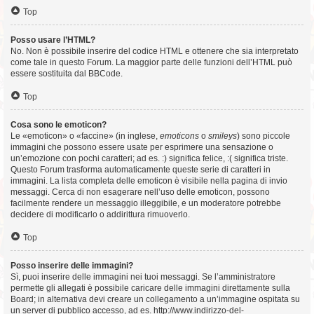
Top
Posso usare l’HTML?
No. Non è possibile inserire del codice HTML e ottenere che sia interpretato
come tale in questo Forum. La maggior parte delle funzioni dell’HTML può
essere sostituita dal BBCode.
Top
Cosa sono le emoticon?
Le «emoticon» o «faccine» (in inglese,
emoticons
o
smileys
) sono piccole
immagini che possono essere usate per esprimere una sensazione o
un’emozione con pochi caratteri; ad es. :) significa felice, :( significa triste.
Questo Forum trasforma automaticamente queste serie di caratteri in
immagini. La lista completa delle emoticon è visibile nella pagina di invio
messaggi. Cerca di non esagerare nell’uso delle emoticon, possono
facilmente rendere un messaggio illeggibile, e un moderatore potrebbe
decidere di modificarlo o addirittura rimuoverlo.
Top
Posso inserire delle immagini?
Sì, puoi inserire delle immagini nei tuoi messaggi. Se l’amministratore
permette gli allegati è possibile caricare delle immagini direttamente sulla
Board; in alternativa devi creare un collegamento a un’immagine ospitata su
un server di pubblico accesso, ad es. http://www.indirizzo-del-