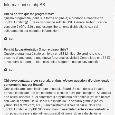
Informazioni su phpBB
Chi ha scritto questo programma?
Questo programma (nella sua forma originale) è prodotto e rilasciato da
phpBB Limited
. È reso disponibile sotto la GNU General Public Licence
versione 2 (GPL-2.0) e può essere liberamente distribuito; clicca sul
collegamento per maggiori informazioni.
Top
Perché la caratteristica X non è disponibile?
Questo programma è stato scritto da phpBB Limited. Se credi che ci sia
bisogno di aggiungere una nuova funzionalità, visita il
Centro Idee phpBB
,
dove potrai supportare idee esistenti o suggerire nuove funzionalità.
Top
Chi devo contattare per segnalare abusi e/o per questioni d’ordine legale
concernenti questa Board?
Devi contattare l’amministratore di questa Board. Se non riesci a trovarlo,
prova a contattare uno dei moderatori e chiedi a chi puoi rivolgerti. Se ancora
non ottieni risposta, puoi contattare il proprietario del dominio (fai una ricerca
con
whois
) oppure, se la Board è ospitata da un servizio gratuito (ad es.
yahoo, free.fr, f2s.com, ecc.), l’amministratore di tale servizio. Nota che
phpBB Limited e phpBB Store non hanno
assolutamente alcun controllo
e
non possono essere ritenuti responsabili di come, dove e da chi viene