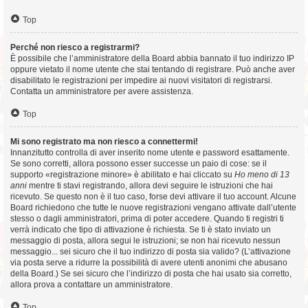
Top
Perché non riesco a registrarmi?
È possibile che l’amministratore della Board abbia bannato il tuo indirizzo IP
oppure vietato il nome utente che stai tentando di registrare. Può anche aver
disabilitato le registrazioni per impedire ai nuovi visitatori di registrarsi.
Contatta un amministratore per avere assistenza.
Top
Mi sono registrato ma non riesco a connettermi!
Innanzitutto controlla di aver inserito nome utente e password esattamente.
Se sono corretti, allora possono esser successe un paio di cose: se il
supporto «registrazione minore» è abilitato e hai cliccato su
Ho meno di 13
anni
mentre ti stavi registrando, allora devi seguire le istruzioni che hai
ricevuto. Se questo non è il tuo caso, forse devi attivare il tuo account. Alcune
Board richiedono che tutte le nuove registrazioni vengano attivate dall’utente
stesso o dagli amministratori, prima di poter accedere. Quando ti registri ti
verrà indicato che tipo di attivazione è richiesta. Se ti è stato inviato un
messaggio di posta, allora segui le istruzioni; se non hai ricevuto nessun
messaggio... sei sicuro che il tuo indirizzo di posta sia valido? (L’attivazione
via posta serve a ridurre la possibilità di avere utenti anonimi che abusano
della Board.) Se sei sicuro che l’indirizzo di posta che hai usato sia corretto,
allora prova a contattare un amministratore.
Top