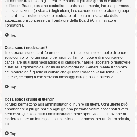
Gli amministratori sono gli utenti che hanno il più alto grado di controllo
sull’intera Board; possono controllare qualsiasi elemento, inclusi i permessi,
la disabilitazione (o «ban») degli utenti, la creazione di moderatori e gruppi
di utenti, ecc. Inoltre, possono moderare tutti i forum, a seconda delle
autorizzazioni concesse dal Fondatore della Board (Amministratore
Fondatore).
Top
Cosa sono i moderatori?
I moderatori sono utenti (o gruppi di utenti) il cui compito è quello di tenere
sotto controllo i forum giorno per giorno. Hanno il potere di modificare o
cancellare qualsiasi messaggio e di chiudere, riaprire, spostare o rimuovere
qualsiasi argomento del forum da loro moderato. Generalmente il compito
dei moderatori è quello di evitare che gli utenti vadano «fuori tema» (in
inglese,
off-topic
) o che scrivano messaggi oltraggiosi ed offensivi.
Top
Cosa sono i gruppi di utenti?
I gruppi permettono agli amministratori di riunire gli utenti. Ogni utente può
appartenere a più gruppi e a ogni gruppo possono venire assegnati diversi
permessi. Questo facilita l’amministratore nelle operazioni di creazione di
moderatori per un forum, o di concessione di permessi per un forum privato,
ecc.
Top