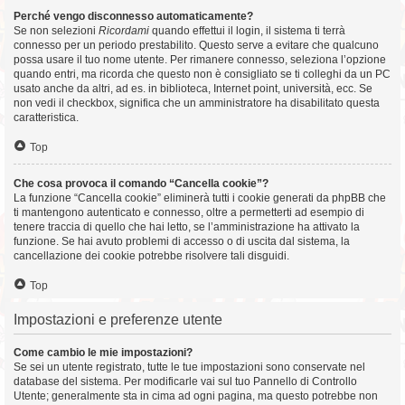
Perché vengo disconnesso automaticamente?
Se non selezioni
Ricordami
quando effettui il login, il sistema ti terrà
connesso per un periodo prestabilito. Questo serve a evitare che qualcuno
possa usare il tuo nome utente. Per rimanere connesso, seleziona l’opzione
quando entri, ma ricorda che questo non è consigliato se ti colleghi da un PC
usato anche da altri, ad es. in biblioteca, Internet point, università, ecc. Se
non vedi il checkbox, significa che un amministratore ha disabilitato questa
caratteristica.
Top
Che cosa provoca il comando “Cancella cookie”?
La funzione “Cancella cookie” eliminerà tutti i cookie generati da phpBB che
ti mantengono autenticato e connesso, oltre a permetterti ad esempio di
tenere traccia di quello che hai letto, se l’amministrazione ha attivato la
funzione. Se hai avuto problemi di accesso o di uscita dal sistema, la
cancellazione dei cookie potrebbe risolvere tali disguidi.
Top
Impostazioni e preferenze utente
Come cambio le mie impostazioni?
Se sei un utente registrato, tutte le tue impostazioni sono conservate nel
database del sistema. Per modificarle vai sul tuo Pannello di Controllo
Utente; generalmente sta in cima ad ogni pagina, ma questo potrebbe non