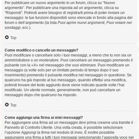
Per pubblicare un nuovo argomento in un forum, clicca su “Nuovo
argomento”. Per pubblicare una risposta ad un argomento, clicca su
“Rispondi”. Potresti avere bisogno di registrarti prima di poter inviare un
messaggio: le tue funzioni disponibili sono elencate in fondo alla pagina del
forum o dell’argomento (la lista
Puoi aprire nuovi argomenti
,
Puoi votare nei
sondaggi
, ecc.).
Top
Come modifico o cancello un messaggio?
Puoi modificare o cancellare solo i tuoi messaggi, a meno che tu non sia un
amministratore o un moderatore. Puoi cancellare un messaggio premendo il
pulsante con la «X» nel messaggio che vuoi eliminare. Puoi modificare un
messaggio (a volte solo per un limitato periodo di tempo dopo il suo
inserimento) premendo il pulsante
modifica
nel messaggio in questione. Se
qualcuno ha già risposto al tuo messaggio, quando effettui una modifica,
potresti trovare del testo aggiunto dove viene indicato quante volte l’hai
modificato. Un utente normale, generalmente, non può cancellare un
messaggio dopo che qualcuno ha risposto.
Top
Come aggiungo una firma ai miei messaggi?
Per aggiungere una firma ad un messaggio devi prima crearne una tramite il
Pannello di Controllo Utente. Una volta creata, è possibile selezionare
l’opzione
Aggiungi la firma
nel modulo di invio. È inoltre possibile
aggiungere una firma a tutti i tuoi messaggi selezionando l’apposita voce nel