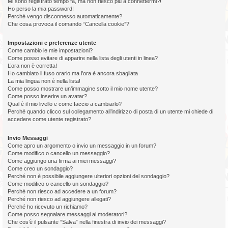
Mi sono registrato tempo fa, ma non riesco più a connettermi?!
Ho perso la mia password!
Perché vengo disconnesso automaticamente?
Che cosa provoca il comando “Cancella cookie”?
Impostazioni e preferenze utente
Come cambio le mie impostazioni?
Come posso evitare di apparire nella lista degli utenti in linea?
L’ora non è corretta!
Ho cambiato il fuso orario ma l’ora è ancora sbagliata
La mia lingua non è nella lista!
Come posso mostrare un’immagine sotto il mio nome utente?
Come posso inserire un avatar?
Qual è il mio livello e come faccio a cambiarlo?
Perché quando clicco sul collegamento all’indirizzo di posta di un utente mi chiede di
accedere come utente registrato?
Invio Messaggi
Come apro un argomento o invio un messaggio in un forum?
Come modifico o cancello un messaggio?
Come aggiungo una firma ai miei messaggi?
Come creo un sondaggio?
Perché non è possibile aggiungere ulteriori opzioni del sondaggio?
Come modifico o cancello un sondaggio?
Perché non riesco ad accedere a un forum?
Perché non riesco ad aggiungere allegati?
Perché ho ricevuto un richiamo?
Come posso segnalare messaggi ai moderatori?
Che cos’è il pulsante “Salva” nella finestra di invio dei messaggi?