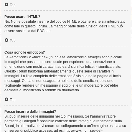
Top
Posso usare l’HTML?
No. Non è possibile inserire del codice HTML e ottenere che sia interpretato
come tale in questo Forum. La maggior parte delle funzioni dell’HTML può
essere sostituita dal BBCode.
Top
Cosa sono le emoticon?
Le «emoticon» o «faccine» (in inglese,
emoticons
o
smileys
) sono piccole
immagini che possono essere usate per esprimere una sensazione o
un’emozione con pochi caratteri; ad es. :) significa felice, :( significa triste.
Questo Forum trasforma automaticamente queste serie di caratteri in
immagini. La lista completa delle emoticon è visibile nella pagina di invio
messaggi. Cerca di non esagerare nell’uso delle emoticon, possono
facilmente rendere un messaggio illeggibile, e un moderatore potrebbe
decidere di modificarlo o addirittura rimuoverlo.
Top
Posso inserire delle immagini?
Sì, puoi inserire delle immagini nei tuoi messaggi. Se l’amministratore
permette gli allegati è possibile caricare delle immagini direttamente sulla
Board; in alternativa devi creare un collegamento a un’immagine ospitata su
un server di pubblico accesso, ad es. http://www.indirizzo-del-