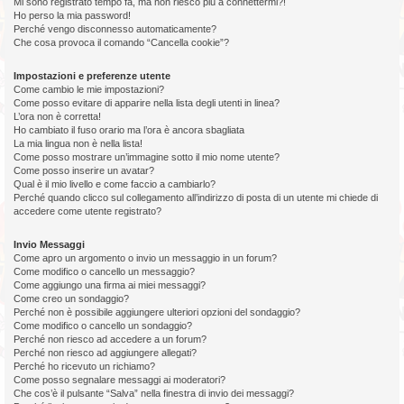
Mi sono registrato tempo fa, ma non riesco più a connettermi?!
Ho perso la mia password!
Perché vengo disconnesso automaticamente?
Che cosa provoca il comando “Cancella cookie”?
Impostazioni e preferenze utente
Come cambio le mie impostazioni?
Come posso evitare di apparire nella lista degli utenti in linea?
L’ora non è corretta!
Ho cambiato il fuso orario ma l’ora è ancora sbagliata
La mia lingua non è nella lista!
Come posso mostrare un’immagine sotto il mio nome utente?
Come posso inserire un avatar?
Qual è il mio livello e come faccio a cambiarlo?
Perché quando clicco sul collegamento all’indirizzo di posta di un utente mi chiede di
accedere come utente registrato?
Invio Messaggi
Come apro un argomento o invio un messaggio in un forum?
Come modifico o cancello un messaggio?
Come aggiungo una firma ai miei messaggi?
Come creo un sondaggio?
Perché non è possibile aggiungere ulteriori opzioni del sondaggio?
Come modifico o cancello un sondaggio?
Perché non riesco ad accedere a un forum?
Perché non riesco ad aggiungere allegati?
Perché ho ricevuto un richiamo?
Come posso segnalare messaggi ai moderatori?
Che cos’è il pulsante “Salva” nella finestra di invio dei messaggi?