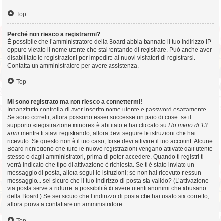
Top
Perché non riesco a registrarmi?
È possibile che l’amministratore della Board abbia bannato il tuo indirizzo IP
oppure vietato il nome utente che stai tentando di registrare. Può anche aver
disabilitato le registrazioni per impedire ai nuovi visitatori di registrarsi.
Contatta un amministratore per avere assistenza.
Top
Mi sono registrato ma non riesco a connettermi!
Innanzitutto controlla di aver inserito nome utente e password esattamente.
Se sono corretti, allora possono esser successe un paio di cose: se il
supporto «registrazione minore» è abilitato e hai cliccato su
Ho meno di 13
anni
mentre ti stavi registrando, allora devi seguire le istruzioni che hai
ricevuto. Se questo non è il tuo caso, forse devi attivare il tuo account. Alcune
Board richiedono che tutte le nuove registrazioni vengano attivate dall’utente
stesso o dagli amministratori, prima di poter accedere. Quando ti registri ti
verrà indicato che tipo di attivazione è richiesta. Se ti è stato inviato un
messaggio di posta, allora segui le istruzioni; se non hai ricevuto nessun
messaggio... sei sicuro che il tuo indirizzo di posta sia valido? (L’attivazione
via posta serve a ridurre la possibilità di avere utenti anonimi che abusano
della Board.) Se sei sicuro che l’indirizzo di posta che hai usato sia corretto,
allora prova a contattare un amministratore.
Top