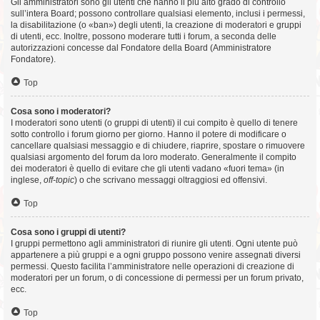
Gli amministratori sono gli utenti che hanno il più alto grado di controllo
sull’intera Board; possono controllare qualsiasi elemento, inclusi i permessi,
la disabilitazione (o «ban») degli utenti, la creazione di moderatori e gruppi
di utenti, ecc. Inoltre, possono moderare tutti i forum, a seconda delle
autorizzazioni concesse dal Fondatore della Board (Amministratore
Fondatore).
Top
Cosa sono i moderatori?
I moderatori sono utenti (o gruppi di utenti) il cui compito è quello di tenere
sotto controllo i forum giorno per giorno. Hanno il potere di modificare o
cancellare qualsiasi messaggio e di chiudere, riaprire, spostare o rimuovere
qualsiasi argomento del forum da loro moderato. Generalmente il compito
dei moderatori è quello di evitare che gli utenti vadano «fuori tema» (in
inglese,
off-topic
) o che scrivano messaggi oltraggiosi ed offensivi.
Top
Cosa sono i gruppi di utenti?
I gruppi permettono agli amministratori di riunire gli utenti. Ogni utente può
appartenere a più gruppi e a ogni gruppo possono venire assegnati diversi
permessi. Questo facilita l’amministratore nelle operazioni di creazione di
moderatori per un forum, o di concessione di permessi per un forum privato,
ecc.
Top