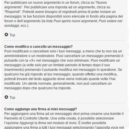
Per pubblicare un nuovo argomento in un forum, clicca su “Nuovo
argomento”. Per pubblicare una risposta ad un argomento, clicca su
“Rispondi”. Potresti avere bisogno di registrarti prima di poter inviare un
messaggio: le tue funzioni disponibili sono elencate in fondo alla pagina del
forum o dell’argomento (la lista
Puoi aprire nuovi argomenti
,
Puoi votare nei
sondaggi
, ecc.).
Top
Come modifico o cancello un messaggio?
Puoi modificare o cancellare solo i tuoi messaggi, a meno che tu non sia un
amministratore o un moderatore. Puoi cancellare un messaggio premendo il
pulsante con la «X» nel messaggio che vuoi eliminare. Puoi modificare un
messaggio (a volte solo per un limitato periodo di tempo dopo il suo
inserimento) premendo il pulsante
modifica
nel messaggio in questione. Se
qualcuno ha già risposto al tuo messaggio, quando effettui una modifica,
potresti trovare del testo aggiunto dove viene indicato quante volte l’hai
modificato. Un utente normale, generalmente, non può cancellare un
messaggio dopo che qualcuno ha risposto.
Top
Come aggiungo una firma ai miei messaggi?
Per aggiungere una firma ad un messaggio devi prima crearne una tramite il
Pannello di Controllo Utente. Una volta creata, è possibile selezionare
l’opzione
Aggiungi la firma
nel modulo di invio. È inoltre possibile
aggiungere una firma a tutti i tuoi messaggi selezionando l’apposita voce nel