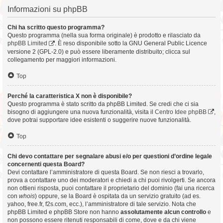
Informazioni su phpBB
Chi ha scritto questo programma?
Questo programma (nella sua forma originale) è prodotto e rilasciato da
phpBB Limited
. È reso disponibile sotto la GNU General Public Licence
versione 2 (GPL-2.0) e può essere liberamente distribuito; clicca sul
collegamento per maggiori informazioni.
Top
Perché la caratteristica X non è disponibile?
Questo programma è stato scritto da phpBB Limited. Se credi che ci sia
bisogno di aggiungere una nuova funzionalità, visita il
Centro Idee phpBB
,
dove potrai supportare idee esistenti o suggerire nuove funzionalità.
Top
Chi devo contattare per segnalare abusi e/o per questioni d’ordine legale
concernenti questa Board?
Devi contattare l’amministratore di questa Board. Se non riesci a trovarlo,
prova a contattare uno dei moderatori e chiedi a chi puoi rivolgerti. Se ancora
non ottieni risposta, puoi contattare il proprietario del dominio (fai una ricerca
con
whois
) oppure, se la Board è ospitata da un servizio gratuito (ad es.
yahoo, free.fr, f2s.com, ecc.), l’amministratore di tale servizio. Nota che
phpBB Limited e phpBB Store non hanno
assolutamente alcun controllo
e
non possono essere ritenuti responsabili di come, dove e da chi viene