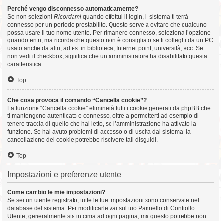
Perché vengo disconnesso automaticamente?
Se non selezioni
Ricordami
quando effettui il login, il sistema ti terrà
connesso per un periodo prestabilito. Questo serve a evitare che qualcuno
possa usare il tuo nome utente. Per rimanere connesso, seleziona l’opzione
quando entri, ma ricorda che questo non è consigliato se ti colleghi da un PC
usato anche da altri, ad es. in biblioteca, Internet point, università, ecc. Se
non vedi il checkbox, significa che un amministratore ha disabilitato questa
caratteristica.
Top
Che cosa provoca il comando “Cancella cookie”?
La funzione “Cancella cookie” eliminerà tutti i cookie generati da phpBB che
ti mantengono autenticato e connesso, oltre a permetterti ad esempio di
tenere traccia di quello che hai letto, se l’amministrazione ha attivato la
funzione. Se hai avuto problemi di accesso o di uscita dal sistema, la
cancellazione dei cookie potrebbe risolvere tali disguidi.
Top
Impostazioni e preferenze utente
Come cambio le mie impostazioni?
Se sei un utente registrato, tutte le tue impostazioni sono conservate nel
database del sistema. Per modificarle vai sul tuo Pannello di Controllo
Utente; generalmente sta in cima ad ogni pagina, ma questo potrebbe non