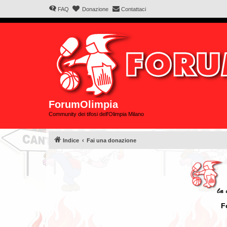
FAQ
Donazione
Contattaci
ForumOlimpia
Community dei tifosi dell'Olimpia Milano
Indice
Fai una donazione
F